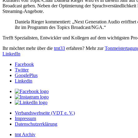
Kuratiert von Topic-Chair Daniela Rieger wird es in diesem Jahr a
Broadcast geben. Neben der Optimierung der Sprachverständlichkeit
Streaming-Angebote.
Daniela Rieger kommentiert: „Next Generation Audio eröffnet 
ihr im Programm des Topics Broadcast/NGA.“
Trefft Spezialisten, Entwickler und Kollegen auf dem wichtigsten 
Ihr möchtet mehr über die
tmt33
erfahren? Mehr zur
Tonmeistertagun
LinkedIn
Facebook
Twitter
GooglePlus
Linkedin
Verbandswebseite (VDT e. V.)
Impressum
Datenschutz­erklärung
tmt Archiv