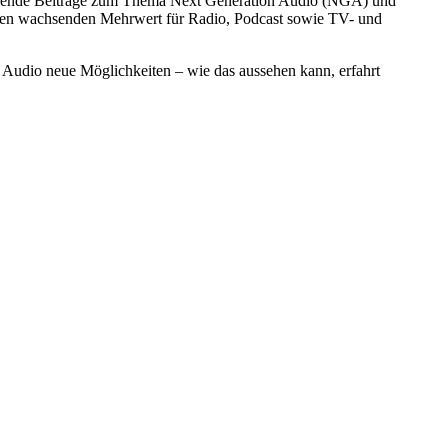
pannende Beiträge zum Thema Next Generation Audio (NGA) und
inen wachsenden Mehrwert für Radio, Podcast sowie TV- und
 Audio neue Möglichkeiten – wie das aussehen kann, erfahrt