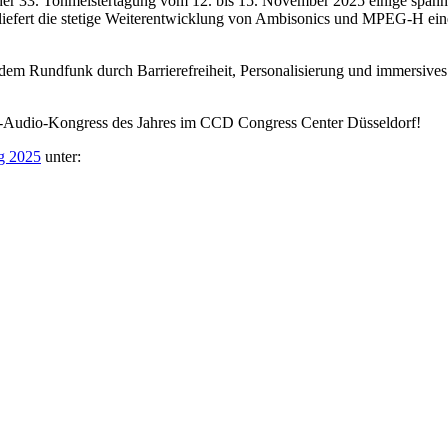
uf der 33. Tonmeistertagung vom 12. bis 15. November 2025 einige s
 liefert die stetige Weiterentwicklung von Ambisonics und MPEG-H e
dem Rundfunk durch Barrierefreiheit, Personalisierung und immersives
Pro-Audio-Kongress des Jahres im CCD Congress Center Düsseldorf!
g 2025
unter: