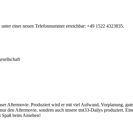
rk unter einer neuen Telefonnummer erreichbar: +49 1522 4323835.
sellschaft
n unser Aftermovie. Produziert wird er mit viel Aufwand, Vorplanung,
ur den Aftermovie, sondern auch unsere tmt33-Dailys produziert. Ein
l Spaß beim Ansehen!