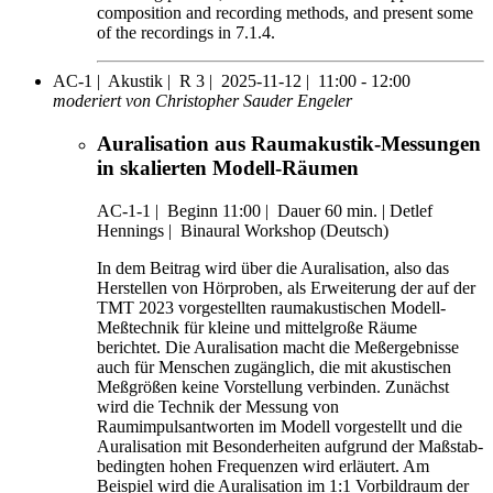
composition and recording methods, and present some
of the recordings in 7.1.4.
AC-1 |
Akustik |
R 3 |
2025-11-12 |
11:00 - 12:00
moderiert von Christopher Sauder Engeler
Auralisation aus Raumakustik-Messungen
in skalierten Modell-Räumen
AC-1-1
|
Beginn 11:00 |
Dauer 60 min. |
Detlef
Hennings |
Binaural Workshop (Deutsch)
In dem Beitrag wird über die Auralisation, also das
Herstellen von Hörproben, als Erweiterung der auf der
TMT 2023 vorgestellten raumakustischen Modell-
Meßtechnik für kleine und mittelgroße Räume
berichtet. Die Auralisation macht die Meßergebnisse
auch für Menschen zugänglich, die mit akustischen
Meßgrößen keine Vorstellung verbinden. Zunächst
wird die Technik der Messung von
Raumimpulsantworten im Modell vorgestellt und die
Auralisation mit Besonderheiten aufgrund der Maßstab-
bedingten hohen Frequenzen wird erläutert. Am
Beispiel wird die Auralisation im 1:1 Vorbildraum der