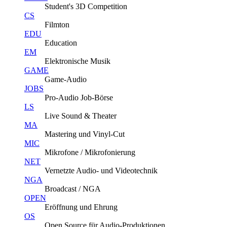
Student's 3D Competition
CS
Filmton
EDU
Education
EM
Elektronische Musik
GAME
Game-Audio
JOBS
Pro-Audio Job-Börse
LS
Live Sound & Theater
MA
Mastering und Vinyl-Cut
MIC
Mikrofone / Mikrofonierung
NET
Vernetzte Audio- und Videotechnik
NGA
Broadcast / NGA
OPEN
Eröffnung und Ehrung
OS
Open Source für Audio-Produktionen