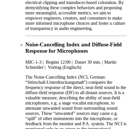
electrical clipping and transducer-based coloration. By
demystifying these complex behaviors and proposing
more meaningful, accessible metrics, we aim to
empower engineers, creators, and consumers to make
more informed microphone choices and foster a culture
of transparency in audio engineering.
Noise-Cancelling Index and Diffuse-Field
Response for Microphones
MIC-1-3
|
Beginn 12:00 |
Dauer 30 min. |
Martin
Schneider |
Vortrag (Englisch)
The Noise-Cancelling Index (NCI, German:
“Störschall-Unterdruckungsmaß”) compares the
frequency response of the direct, near-field sound to the
diffuse-field response (DF) to all distant sources. It is a
valuable measure, describing the ability of near-field
microphones, e.g. a stage vocalist microphone, to
attenuate unwanted sound from surrounding sound
sources. These “unwanted” sources may cause e.g.
“spill” of other instruments into the microphone, or
feedback from the monitor and P.A. system. The NCI is
mentioned only in an annex to the international