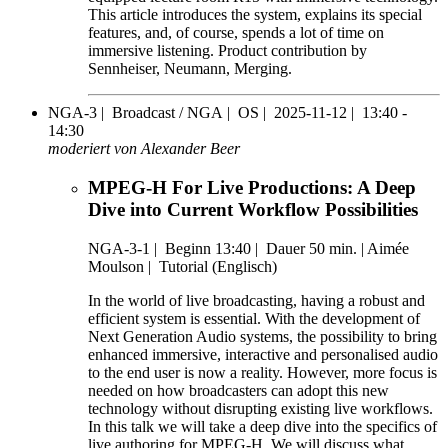
This article introduces the system, explains its special
features, and, of course, spends a lot of time on
immersive listening. Product contribution by
Sennheiser, Neumann, Merging.
NGA-3 |
Broadcast / NGA |
OS |
2025-11-12 |
13:40 -
14:30
moderiert von Alexander Beer
MPEG-H For Live Productions: A Deep
Dive into Current Workflow Possibilities
NGA-3-1
|
Beginn 13:40 |
Dauer 50 min. |
Aimée
Moulson |
Tutorial (Englisch)
In the world of live broadcasting, having a robust and
efficient system is essential. With the development of
Next Generation Audio systems, the possibility to bring
enhanced immersive, interactive and personalised audio
to the end user is now a reality. However, more focus is
needed on how broadcasters can adopt this new
technology without disrupting existing live workflows.
In this talk we will take a deep dive into the specifics of
live authoring for MPEG-H. We will discuss what