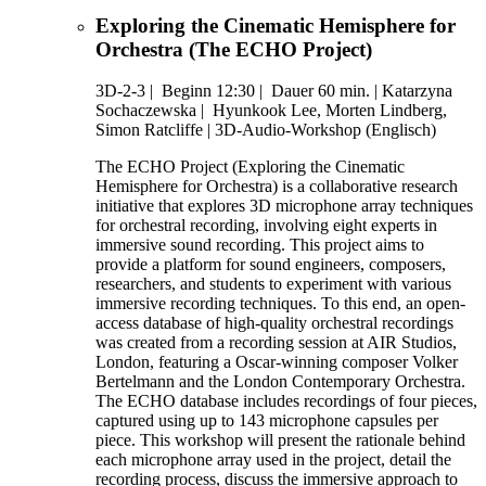
Exploring the Cinematic Hemisphere for
Orchestra (The ECHO Project)
3D-2-3
|
Beginn 12:30 |
Dauer 60 min. |
Katarzyna
Sochaczewska |
Hyunkook Lee, Morten Lindberg,
Simon Ratcliffe |
3D-Audio-Workshop (Englisch)
The ECHO Project (Exploring the Cinematic
Hemisphere for Orchestra) is a collaborative research
initiative that explores 3D microphone array techniques
for orchestral recording, involving eight experts in
immersive sound recording. This project aims to
provide a platform for sound engineers, composers,
researchers, and students to experiment with various
immersive recording techniques. To this end, an open-
access database of high-quality orchestral recordings
was created from a recording session at AIR Studios,
London, featuring a Oscar-winning composer Volker
Bertelmann and the London Contemporary Orchestra.
The ECHO database includes recordings of four pieces,
captured using up to 143 microphone capsules per
piece. This workshop will present the rationale behind
each microphone array used in the project, detail the
recording process, discuss the immersive approach to