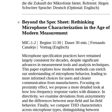
die die Zukunft der Mikrofonie bietet. Referent: Jürgen
Schwörer Sprache: Deutsch (Optional: Englisch)
Beyond the Spec Sheet: Rethinking
Microphone Characterization in the Age of
Modern Measurement
MIC-1-2
|
Beginn 11:30 |
Dauer 30 min. |
Fernando
Canalejo |
Vortrag (Englisch)
Microphone specification practices have remained
largely consistent for decades, despite significant
advances in measurement tools and analysis techniques.
This paper explores how modern methods can enrich
our understanding of microphone behavior, leading to
more informed choices for users and clearer
communication from manufacturers. Focusing on
proximity effect, we propose a more detailed look at
how low-frequency response varies with distance. In
directivity, we examine deviations from axisymmetry
and the differences between near-field and far-field
behavior. Finally, we compare THD characteristics
across microphone types, distinguishing between