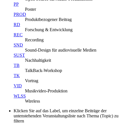
PP
Poster
PROD
Produktbezogener Beitrag
RD
Forschung & Entwicklung
REC
Recording
SND
Sound-Design für audiovisuelle Medien
SUST
Nachhaltigkeit
TB
TalkBack-Workshop
TK
Vortrag
VID
Musikvideo-Produktion
WLSS
Wireless
Klicken Sie auf das Label, um einzelne Beiträge der
untenstehenden Veranstaltungsliste nach Thema (Topic) zu
filtern