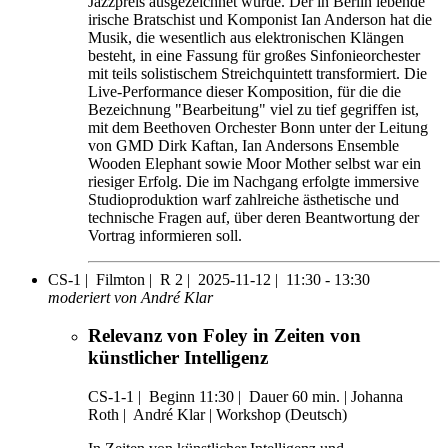
Jazzpreis ausgezeichnet wurde. Der in Berlin lebende
irische Bratschist und Komponist Ian Anderson hat die
Musik, die wesentlich aus elektronischen Klängen
besteht, in eine Fassung für großes Sinfonieorchester
mit teils solistischem Streichquintett transformiert. Die
Live-Performance dieser Komposition, für die die
Bezeichnung "Bearbeitung" viel zu tief gegriffen ist,
mit dem Beethoven Orchester Bonn unter der Leitung
von GMD Dirk Kaftan, Ian Andersons Ensemble
Wooden Elephant sowie Moor Mother selbst war ein
riesiger Erfolg. Die im Nachgang erfolgte immersive
Studioproduktion warf zahlreiche ästhetische und
technische Fragen auf, über deren Beantwortung der
Vortrag informieren soll.
CS-1 |
Filmton |
R 2 |
2025-11-12 |
11:30 - 13:30
moderiert von André Klar
Relevanz von Foley in Zeiten von
künstlicher Intelligenz
CS-1-1
|
Beginn 11:30 |
Dauer 60 min. |
Johanna
Roth |
André Klar |
Workshop (Deutsch)