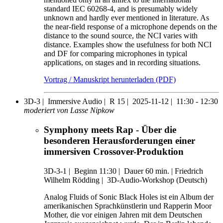
standard IEC 60268-4, and is presumably widely
unknown and hardly ever mentioned in literature. As
the near-field response of a microphone depends on the
distance to the sound source, the NCI varies with
distance. Examples show the usefulness for both NCI
and DF for comparing microphones in typical
applications, on stages and in recording situations.
Vortrag / Manuskript herunterladen (PDF)
3D-3 |
Immersive Audio |
R 15 |
2025-11-12 |
11:30 - 12:30
moderiert von Lasse Nipkow
Symphony meets Rap - Über die
besonderen Herausforderungen einer
immersiven Crossover-Produktion
3D-3-1
|
Beginn 11:30 |
Dauer 60 min. |
Friedrich
Wilhelm Rödding |
3D-Audio-Workshop (Deutsch)
Analog Fluids of Sonic Black Holes ist ein Album der
amerikanischen Sprachkünstlerin und Rapperin Moor
Mother, die vor einigen Jahren mit dem Deutschen