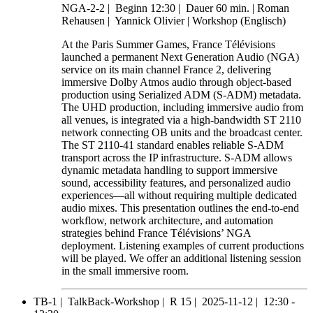
NGA-2-2
|
Beginn 12:30 |
Dauer 60 min. |
Roman
Rehausen |
Yannick Olivier |
Workshop (Englisch)
At the Paris Summer Games, France Télévisions
launched a permanent Next Generation Audio (NGA)
service on its main channel France 2, delivering
immersive Dolby Atmos audio through object-based
production using Serialized ADM (S-ADM) metadata.
The UHD production, including immersive audio from
all venues, is integrated via a high-bandwidth ST 2110
network connecting OB units and the broadcast center.
The ST 2110-41 standard enables reliable S-ADM
transport across the IP infrastructure. S-ADM allows
dynamic metadata handling to support immersive
sound, accessibility features, and personalized audio
experiences—all without requiring multiple dedicated
audio mixes. This presentation outlines the end-to-end
workflow, network architecture, and automation
strategies behind France Télévisions’ NGA
deployment. Listening examples of current productions
will be played. We offer an additional listening session
in the small immersive room.
TB-1 |
TalkBack-Workshop |
R 15 |
2025-11-12 |
12:30 -