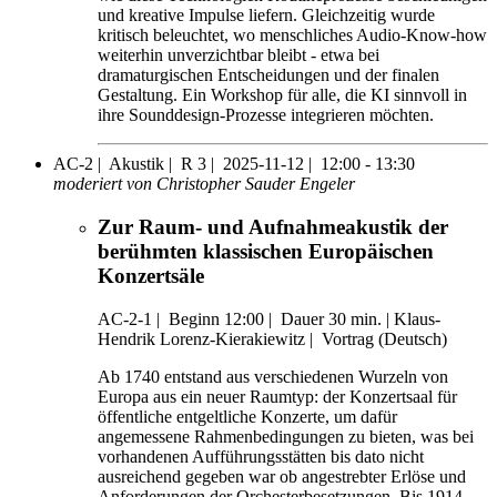
und kreative Impulse liefern. Gleichzeitig wurde
kritisch beleuchtet, wo menschliches Audio-Know-how
weiterhin unverzichtbar bleibt - etwa bei
dramaturgischen Entscheidungen und der finalen
Gestaltung. Ein Workshop für alle, die KI sinnvoll in
ihre Sounddesign-Prozesse integrieren möchten.
AC-2 |
Akustik |
R 3 |
2025-11-12 |
12:00 - 13:30
moderiert von Christopher Sauder Engeler
Zur Raum- und Aufnahmeakustik der
berühmten klassischen Europäischen
Konzertsäle
AC-2-1
|
Beginn 12:00 |
Dauer 30 min. |
Klaus-
Hendrik Lorenz-Kierakiewitz |
Vortrag (Deutsch)
Ab 1740 entstand aus verschiedenen Wurzeln von
Europa aus ein neuer Raumtyp: der Konzertsaal für
öffentliche entgeltliche Konzerte, um dafür
angemessene Rahmenbedingungen zu bieten, was bei
vorhandenen Aufführungsstätten bis dato nicht
ausreichend gegeben war ob angestrebter Erlöse und
Anforderungen der Orchesterbesetzungen. Bis 1914