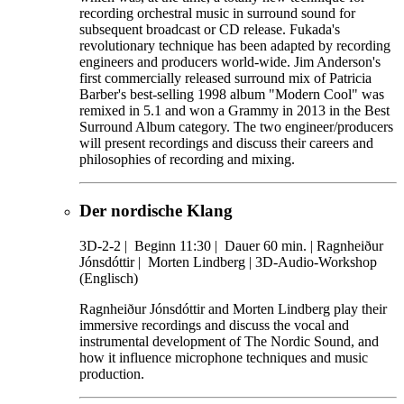
recording orchestral music in surround sound for
subsequent broadcast or CD release. Fukada's
revolutionary technique has been adapted by recording
engineers and producers world-wide. Jim Anderson's
first commercially released surround mix of Patricia
Barber's best-selling 1998 album "Modern Cool" was
remixed in 5.1 and won a Grammy in 2013 in the Best
Surround Album category. The two engineer/producers
will present recordings and discuss their careers and
philosophies of recording and mixing.
Der nordische Klang
3D-2-2
|
Beginn 11:30 |
Dauer 60 min. |
Ragnheiður
Jónsdóttir |
Morten Lindberg |
3D-Audio-Workshop
(Englisch)
Ragnheiður Jónsdóttir and Morten Lindberg play their
immersive recordings and discuss the vocal and
instrumental development of The Nordic Sound, and
how it influence microphone techniques and music
production.