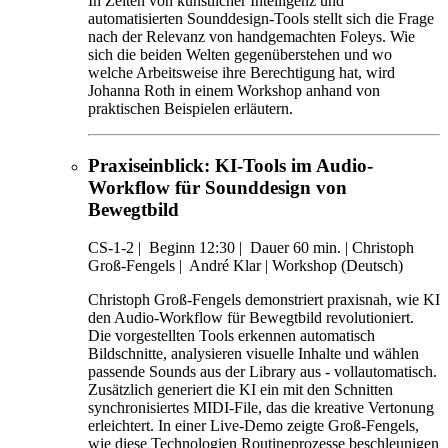
In Zeiten von künstlicher Intelligenz und
automatisierten Sounddesign-Tools stellt sich die Frage
nach der Relevanz von handgemachten Foleys. Wie
sich die beiden Welten gegenüberstehen und wo
welche Arbeitsweise ihre Berechtigung hat, wird
Johanna Roth in einem Workshop anhand von
praktischen Beispielen erläutern.
Praxiseinblick: KI-Tools im Audio-
Workflow für Sounddesign von
Bewegtbild
CS-1-2
|
Beginn 12:30 |
Dauer 60 min. |
Christoph
Groß-Fengels |
André Klar |
Workshop (Deutsch)
Christoph Groß-Fengels demonstriert praxisnah, wie KI
den Audio-Workflow für Bewegtbild revolutioniert.
Die vorgestellten Tools erkennen automatisch
Bildschnitte, analysieren visuelle Inhalte und wählen
passende Sounds aus der Library aus - vollautomatisch.
Zusätzlich generiert die KI ein mit den Schnitten
synchronisiertes MIDI-File, das die kreative Vertonung
erleichtert. In einer Live-Demo zeigte Groß-Fengels,
wie diese Technologien Routineprozesse beschleunigen