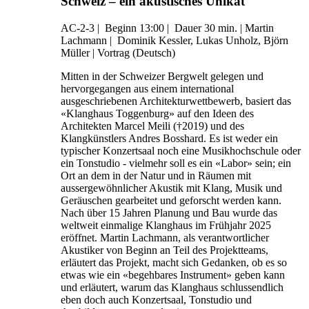
Schweiz – ein akustisches Unikat
AC-2-3
|
Beginn 13:00 |
Dauer 30 min. |
Martin
Lachmann |
Dominik Kessler, Lukas Unholz, Björn
Müller |
Vortrag (Deutsch)
Mitten in der Schweizer Bergwelt gelegen und
hervorgegangen aus einem international
ausgeschriebenen Architekturwettbewerb, basiert das
«Klanghaus Toggenburg» auf den Ideen des
Architekten Marcel Meili (†2019) und des
Klangkünstlers Andres Bosshard. Es ist weder ein
typischer Konzertsaal noch eine Musikhochschule oder
ein Tonstudio - vielmehr soll es ein «Labor» sein; ein
Ort an dem in der Natur und in Räumen mit
aussergewöhnlicher Akustik mit Klang, Musik und
Geräuschen gearbeitet und geforscht werden kann.
Nach über 15 Jahren Planung und Bau wurde das
weltweit einmalige Klanghaus im Frühjahr 2025
eröffnet. Martin Lachmann, als verantwortlicher
Akustiker von Beginn an Teil des Projektteams,
erläutert das Projekt, macht sich Gedanken, ob es so
etwas wie ein «begehbares Instrument» geben kann
und erläutert, warum das Klanghaus schlussendlich
eben doch auch Konzertsaal, Tonstudio und