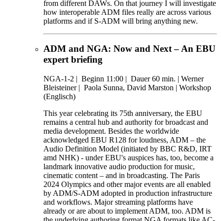
from different DAWs. On that journey I will investigate
how interoperable ADM files really are across various
platforms and if S-ADM will bring anything new.
ADM and NGA: Now and Next – An EBU
expert briefing
NGA-1-2
|
Beginn 11:00 |
Dauer 60 min. |
Werner
Bleisteiner |
Paola Sunna, David Marston |
Workshop
(Englisch)
This year celebrating its 75th anniversary, the EBU
remains a central hub and authority for broadcast and
media development. Besides the worldwide
acknowledged EBU R128 for loudness, ADM – the
Audio Definition Model (initiated by BBC R&D, IRT
amd NHK) - under EBU's auspices has, too, become a
landmark innovative audio production for music,
cinematic content – and in broadcasting. The Paris
2024 Olympics and other major events are all enabled
by ADM/S-ADM adopted in production infrastructure
and workflows. Major streaming platforms have
already or are about to implement ADM, too. ADM is
the underlying authoring format NGA formats like AC-