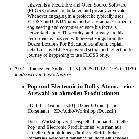
this.ven is a Free/Libre and Open Source Software
(FLOSS) musician, tinkerer, and privacy advocate.
Whenever engaging in a project he typically uses
FLOSS and GNU/Linux, and as a graduate of media
engineering and computer science his focus is
networked audio, IT security, and privacy. In this
performance, this.ven will present songs from the
Dozen Lections For Educationists album, explain
details of his FLOSS-powered setup, and reflect on his
journey of happening to use FLOSS only.
3D-1 |
Immersive Audio |
R 15 |
2025-11-12 |
10:30 - 11:30
moderiert von Lasse Nipkow
Pop und Electronic in Dolby Atmos – eine
Auswahl an aktuellen Produktionen
3D-1-1
|
Beginn 10:30 |
Dauer 60 min. |
Eric
Horstmann |
3D-Audio-Workshop (Deutsch)
Dieser Workshop zeigt beispielhaft anhand aktueller
Pop- und Electronic-Produktionen, wie man aus
aktuellen Produktionen, für die vielleicht keine
immersive Mischung geplant war, doch ein schönes