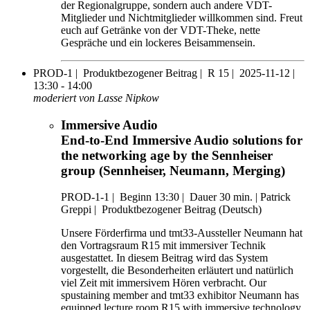
der Regionalgruppe, sondern auch andere VDT-
Mitglieder und Nichtmitglieder willkommen sind. Freut
euch auf Getränke von der VDT-Theke, nette
Gespräche und ein lockeres Beisammensein.
PROD-1 |
Produktbezogener Beitrag |
R 15 |
2025-11-12 |
13:30 - 14:00
moderiert von Lasse Nipkow
Immersive Audio
End-to-End Immersive Audio solutions for
the networking age by the Sennheiser
group (Sennheiser, Neumann, Merging)
PROD-1-1
|
Beginn 13:30 |
Dauer 30 min. |
Patrick
Greppi |
Produktbezogener Beitrag (Deutsch)
Unsere Förderfirma und tmt33-Aussteller Neumann hat
den Vortragsraum R15 mit immersiver Technik
ausgestattet. In diesem Beitrag wird das System
vorgestellt, die Besonderheiten erläutert und natürlich
viel Zeit mit immersivem Hören verbracht. Our
spustaining member and tmt33 exhibitor Neumann has
equipped lecture room R15 with immersive technology.