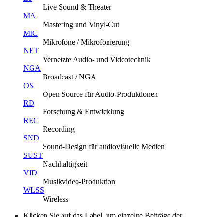
Live Sound & Theater
MA
Mastering und Vinyl-Cut
MIC
Mikrofone / Mikrofonierung
NET
Vernetzte Audio- und Videotechnik
NGA
Broadcast / NGA
OS
Open Source für Audio-Produktionen
RD
Forschung & Entwicklung
REC
Recording
SND
Sound-Design für audiovisuelle Medien
SUST
Nachhaltigkeit
VID
Musikvideo-Produktion
WLSS
Wireless
Klicken Sie auf das Label, um einzelne Beiträge der