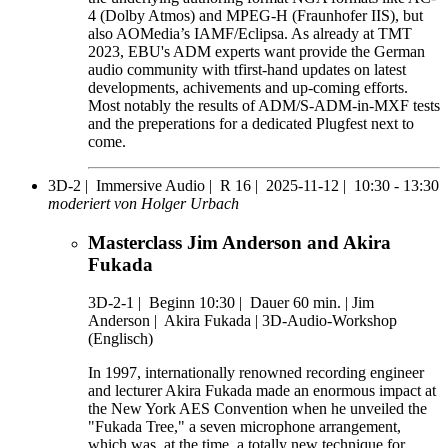
4 (Dolby Atmos) and MPEG-H (Fraunhofer IIS), but
also AOMedia’s IAMF/Eclipsa. As already at TMT
2023, EBU's ADM experts want provide the German
audio community with tfirst-hand updates on latest
developments, achivements and up-coming efforts.
Most notably the results of ADM/S-ADM-in-MXF tests
and the preperations for a dedicated Plugfest next to
come.
3D-2 |
Immersive Audio |
R 16 |
2025-11-12 |
10:30 - 13:30
moderiert von Holger Urbach
Masterclass Jim Anderson and Akira
Fukada
3D-2-1
|
Beginn 10:30 |
Dauer 60 min. |
Jim
Anderson |
Akira Fukada |
3D-Audio-Workshop
(Englisch)
In 1997, internationally renowned recording engineer
and lecturer Akira Fukada made an enormous impact at
the New York AES Convention when he unveiled the
"Fukada Tree," a seven microphone arrangement,
which was, at the time, a totally new technique for