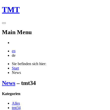
TMT
Main Menu
en
de
Sie befinden sich hier:
Start
News
News
– tmt34
Kategorien
Alles
tmt34